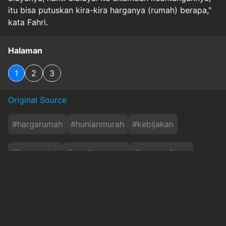
itu bisa putuskan kira-kira harganya (rumah) berapa,"
kata Fahri.
Halaman
1
2
3
Original Source
#
hargarumah
#
hunianmurah
#
kebijakan
#
kemacetan
#
pembangunan
#
pengembang
#
perkotaan
#
regulasi
#
subsidi
#
tanahnegara