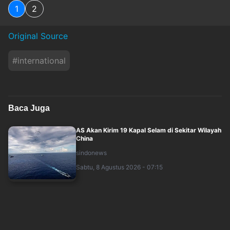
1
2
Original Source
#
international
Baca Juga
AS Akan Kirim 19 Kapal Selam di Sekitar Wilayah
China
sindonews
Sabtu, 8 Agustus 2026 - 07:15
Apakah Pakistan, Turki, dan Arab Saudi Baru
Saja Luncurkan NATO Islam?
sindonews