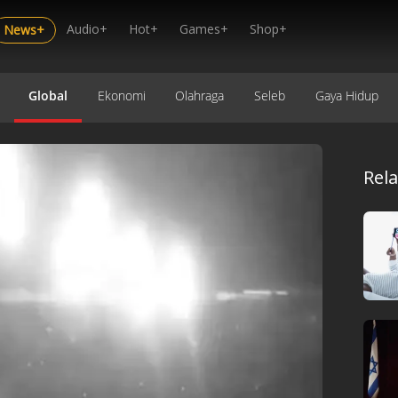
Audio+
Hot+
Games+
Shop+
News+
Global
Ekonomi
Olahraga
Seleb
Gaya Hidup
Rel