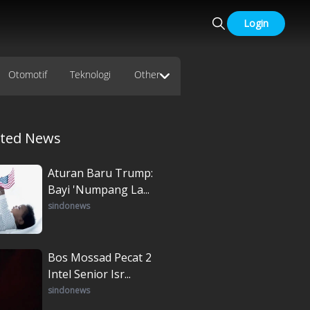
Login
Otomotif
Teknologi
Other
ated News
Aturan Baru Trump:
Bayi 'Numpang La...
sindonews
Bos Mossad Pecat 2
Intel Senior Isr...
sindonews