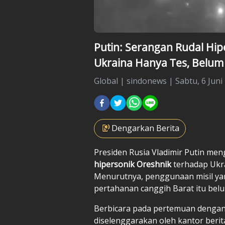
Putin: Serangan Rudal Hip
Ukraina Hanya Tes, Belum
Global
|
sindonews |
Sabtu, 6 Juni
Dengarkan Berita
Presiden Rusia Vladimir Putin m
hipersonik Oreshnik
terhadap Ukra
Menurutnya, penggunaan misil yang
pertahanan canggih Barat itu bel
Berbicara pada pertemuan dengan 
diselenggarakan oleh kantor beri