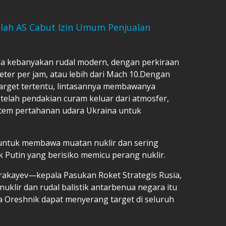
elah AS Cabut Izin Umum Penjualan
ada kebanyakan rudal modern, dengan perkiraan
eter per jam, atau lebih dari Mach 10.Dengan
target tertentu, lintasannya membawanya
telah pendakian curam keluar dari atmosfer,
stem pertahanan udara Ukraina untuk
g untuk membawa muatan nuklir dan sering
k Putin yang berisiko memicu perang nuklir.
rakayev—kepala Pasukan Roket Strategis Rusia,
klir dan rudal balistik antarbenua negara itu
Oreshnik dapat menyerang target di seluruh