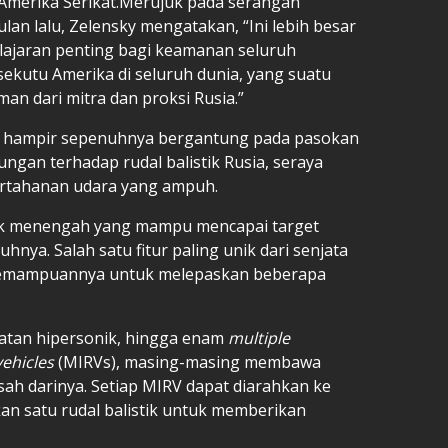
 Amerika Serikat.Merujuk pada serangan
lan lalu, Zelensky mengatakan, “Ini lebih besar
pelajaran penting bagi keamanan seluruh
sekutu Amerika di seluruh dunia, yang suatu
an dari mitra dan proksi Rusia.”
 hampir sepenuhnya bergantung pada pasokan
ungan terhadap rudal balistik Rusia, seraya
rtahanan udara yang ampuh.
arak menengah yang mampu mencapai target
uhnya. Salah satu fitur paling unik dari senjata
kemampuannya untuk melepaskan beberapa
atan hipersonik, hingga enam
multiple
vehicles
(MIRVs), masing-masing membawa
ah darinya. Setiap MIRV dapat diarahkan ke
n satu rudal balistik untuk memberikan