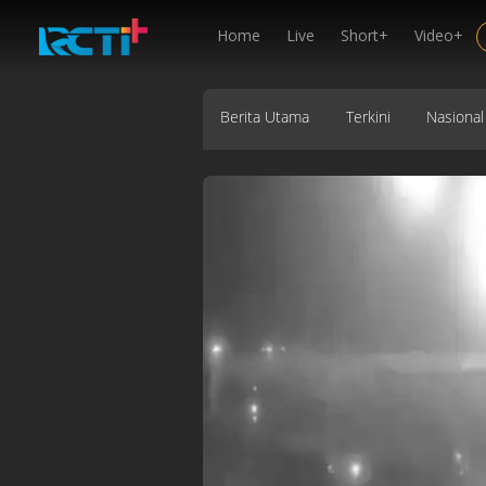
Home
Live
Short+
Video+
Berita Utama
Terkini
Nasional