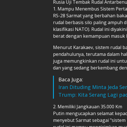
Rusia Uji Tembak Rudal Antarbenua
1. Mampu Menembus Sistem Perta
RS-28 Sarmat yang berbahan bakar
rudal berbasis silo paling ampuh 
klasifikasi NATO). Rudal ini diya
berat dengan kemampuan masuk kem
Menurut Karakaev, sistem rudal 
pendahulunya, terutama dalam ha
juga memungkinkan rudal ini unt
dan yang sedang berkembang denga
Baca Juga:
Iran Dituding Minta Jeda 
Trump: Kita Serang Lagi p
2. Memiliki Jangkauan 35.000 Km
Putin mengucapkan selamat kepada 
menyebut Sarmat sebagai "sistem r
rudal ini mampu mengirimkan muat