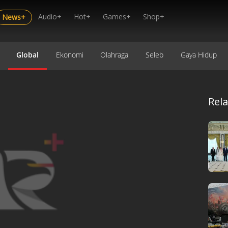
Audio+
Hot+
Games+
Shop+
News+
Global
Ekonomi
Olahraga
Seleb
Gaya Hidup
Rel