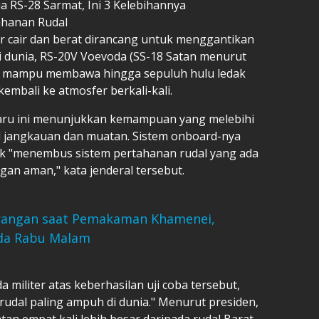
 RS-28 Sarmat, Ini 3 Kelebihannya
hanan Rudal
 cair dan berat dirancang untuk menggantikan
di dunia, RS-20V Voevoda (SS-18 Satan menurut
kini mampu membawa hingga sepuluh hulu ledak
bali ke atmosfer berkali-kali.
baru ini menunjukkan kemampuan yang melebihi
l jangkauan dan muatan. Sistem onboard-nya
uk "menembus sistem pertahanan rudal yang ada
n aman," kata jenderal tersebut.
Serangan saat Pemakaman Khamenei,
ada Rabu Malam
militer atas keberhasilan uji coba tersebut,
udal paling ampuh di dunia." Menurut presiden,
an empat kali lebih besar daripada rudal Barat