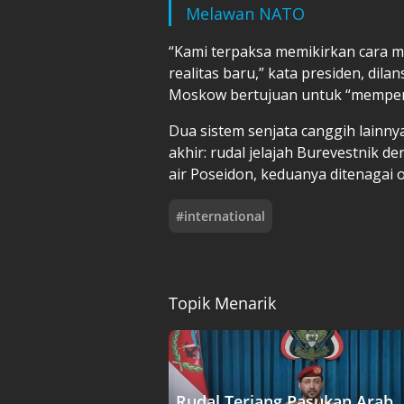
Melawan NATO
“Kami terpaksa memikirkan cara 
realitas baru,” kata presiden, dilan
Moskow bertujuan untuk “memper
Dua sistem senjata canggih lain
akhir: rudal jelajah Burevestnik 
air Poseidon, keduanya ditenagai ol
#
international
Topik Menarik
Rudal Terjang Pasukan Arab