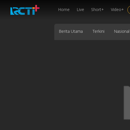
Home
Live
Short+
Video+
Berita Utama
Terkini
Nasional