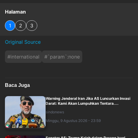
Halaman
1
2
3
Original Source
#
international
#
`param`:none
Baca Juga
Warning Jenderal Iran Jika AS Luncurkan Invasi
Darat: Kami Akan Lumpuhkan Tentara....
sindonews
Minggu, 9 Agustus 2026 - 23:59
Senator AS: Trump Kalah dalam Perang Iran!