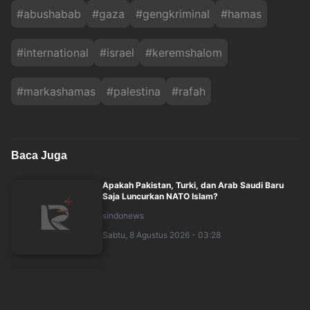
#
abushabab
#
gaza
#
gengkriminal
#
hamas
#
international
#
israel
#
keremshalom
#
markashamas
#
palestina
#
rafah
Baca Juga
Apakah Pakistan, Turki, dan Arab Saudi Baru
Saja Luncurkan NATO Islam?
sindonews
Sabtu, 8 Agustus 2026 - 03:28
Menlu Iran Seru Negara-negara Muslim Hanya
Mengandalkan Diri Sendiri
sindonews