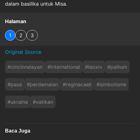
dalam basilika untuk Misa.
Halaman
1
2
3
Original Source
#
cincinnelayan
#
international
#
leoxiv
#
pallium
#
paus
#
perdamaian
#
reginacaeli
#
simbolisme
#
ukraina
#
vatikan
Baca Juga