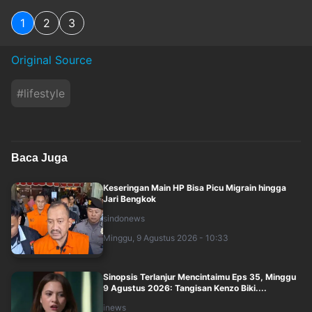
1
2
3
Original Source
#
lifestyle
Baca Juga
Keseringan Main HP Bisa Picu Migrain hingga
Jari Bengkok
sindonews
Minggu, 9 Agustus 2026 - 10:33
Sinopsis Terlanjur Mencintaimu Eps 35, Minggu
9 Agustus 2026: Tangisan Kenzo Biki....
inews