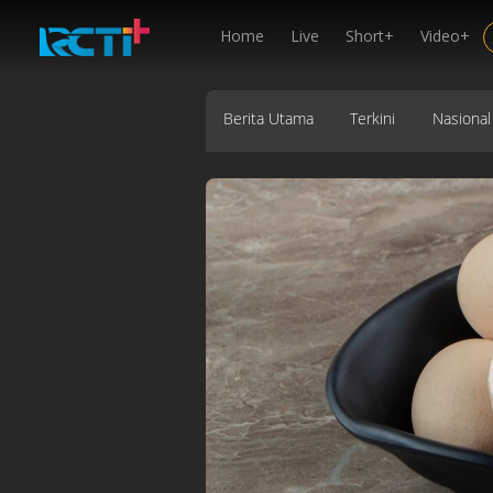
Home
Live
Short+
Video+
Berita Utama
Terkini
Nasional