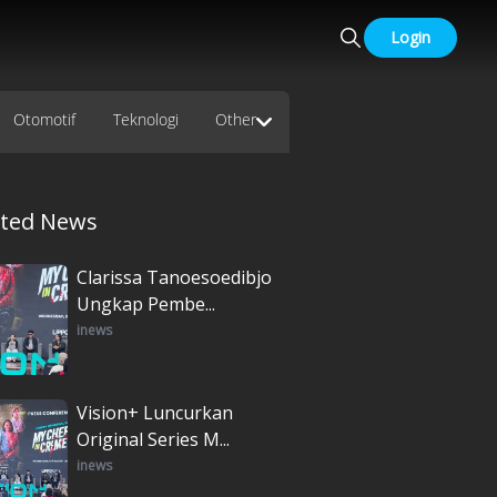
Login
Otomotif
Teknologi
Other
ated News
Clarissa Tanoesoedibjo
Ungkap Pembe...
inews
Vision+ Luncurkan
Original Series M...
inews