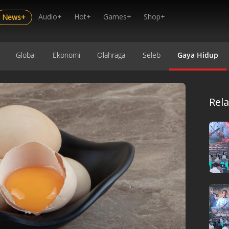
Audio+
Hot+
Games+
Shop+
News+
Global
Ekonomi
Olahraga
Seleb
Gaya Hidup
Rel