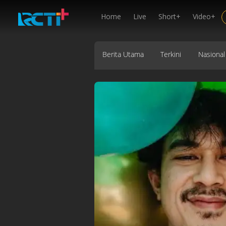
Home
Live
Short+
Video+
Berita Utama
Terkini
Nasional