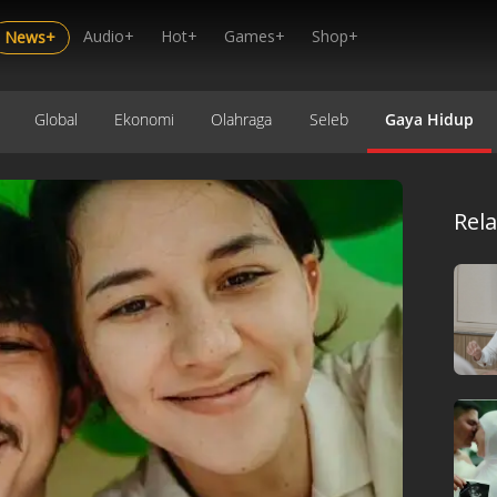
Audio+
Hot+
Games+
Shop+
News+
Global
Ekonomi
Olahraga
Seleb
Gaya Hidup
Rel