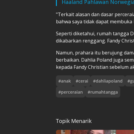
Haaland Pahlawan Norwegia 
"Terkait alasan dan dasar percer
bahwa saya tidak dapat membuka 
Seperti diketahui, rumah tangga D
dikabarkan renggang. Fandy Christ
Namun, prahara itu berujung dam
berbaikan. Dahlia Poland juga s
kepada Fandy Christian sebelum ak
#
anak
#
cerai
#
dahliapoland
#
g
#
perceraian
#
rumahtangga
Topik Menarik