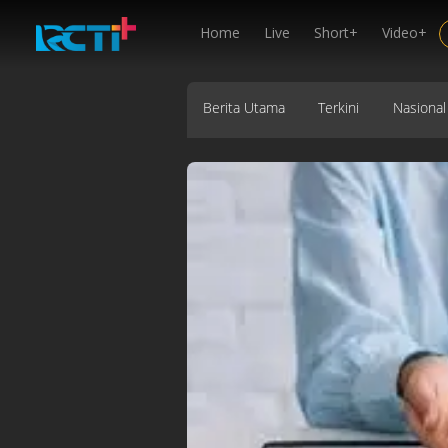
Home
Live
Short+
Video+
Berita Utama
Terkini
Nasional