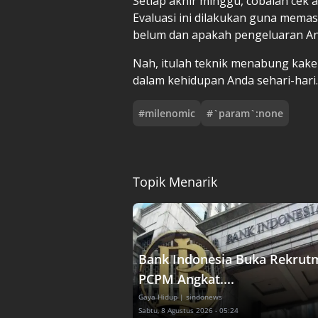
Setiap akhir minggu, cobalah cek
Evaluasi ini dilakukan guna memas
belum dan apakah pengeluaran An
Nah, itulah teknik menabung kake
dalam kehidupan Anda sehari-hari
#
milenomic
#
`param`:none
Topik Menarik
Bank Indonesia Buka Rekrut
PCPM Angkat....
Gaya Hidup
| sindonews
Sabtu, 8 Agustus 2026 - 05:24