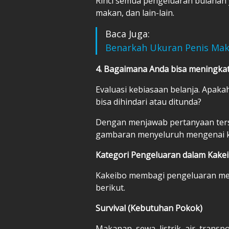
Rinci semua pengeluaran bulanan y
makan, dan lain-lain.
Baca Juga:
Benarkah Ukuran Penis Mak
4. Bagaimana Anda bisa meningk
Evaluasi kebiasaan belanja. Apaka
bisa dihindari atau ditunda?
Dengan menjawab pertanyaan terse
gambaran menyeluruh mengenai ko
Kategori Pengeluaran dalam Kake
Kakeibo membagi pengeluaran men
berikut.
Survival (Kebutuhan Pokok)
Makanan, sewa, listrik, air, transp