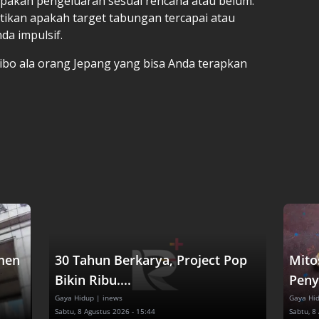
 apakah pengeluaran sesuai rencana atau belum.
tikan apakah target tabungan tercapai atau
da impulsif.
ibo ala orang Jepang yang bisa Anda terapkan
.
men
30 Tahun Berkarya, Project Pop
Mito
Bikin Ribu....
Peny
Gaya Hidup
| inews
Gaya Hi
Sabtu, 8 Agustus 2026 - 15:44
Sabtu, 8