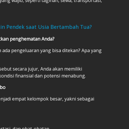
ang wajib, seperti tagihan, sewa, transportasi,
in Pendek saat Usia Bertambah Tua?
atkan penghematan Anda?
h ada pengeluaran yang bisa ditekan? Apa yang
but secara jujur, Anda akan memiliki
ndisi finansial dan potensi menabung.
ibo
jadi empat kelompok besar, yakni sebagai
ortasi, dan obat-obatan.