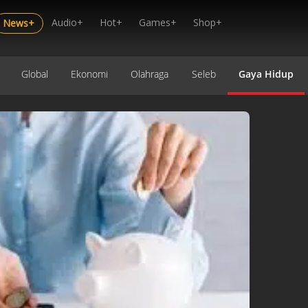
Audio+
Hot+
Games+
Shop+
News+
Global
Ekonomi
Olahraga
Seleb
Gaya Hidup