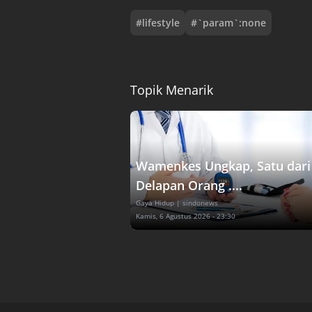
#
lifestyle
#
`param`:none
Topik Menarik
Wamenkes Ungkap, Satu dari
Delapan Orang ....
Gaya Hidup
| sindonews
Kamis, 6 Agustus 2026 - 23:30