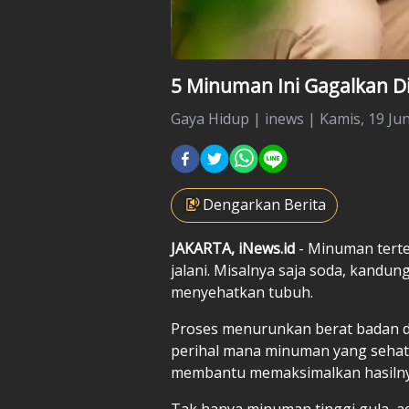
5 Minuman Ini Gagalkan D
Gaya Hidup
|
inews |
Kamis, 19 Jun
Dengarkan Berita
JAKARTA, iNews.id
- Minuman terte
jalani. Misalnya saja soda, kandu
menyehatkan tubuh.
Proses menurunkan berat badan de
perihal mana minuman yang sehat 
membantu memaksimalkan hasiln
Tak hanya minuman tinggi gula, a