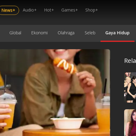
Audio+
Hot+
Games+
Shop+
News+
Global
Ekonomi
Olahraga
Seleb
Gaya Hidup
Rel