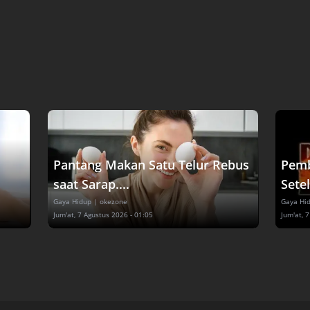
Pantang Makan Satu Telur Rebus
Pemb
saat Sarap....
Setel
Gaya Hidup
| okezone
Gaya Hi
Jum'at, 7 Agustus 2026 - 01:05
Jum'at, 