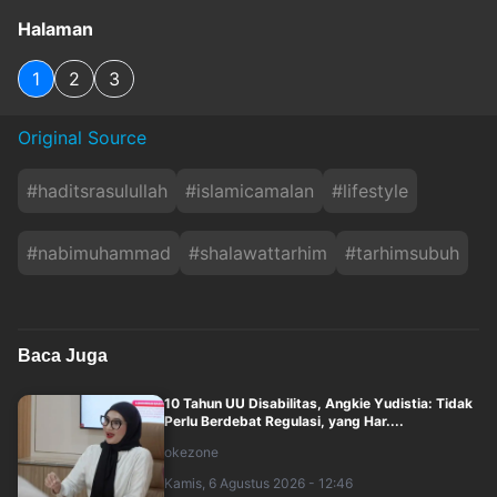
Halaman
1
2
3
Original Source
#
haditsrasulullah
#
islamicamalan
#
lifestyle
#
nabimuhammad
#
shalawattarhim
#
tarhimsubuh
Baca Juga
10 Tahun UU Disabilitas, Angkie Yudistia: Tidak
Perlu Berdebat Regulasi, yang Har....
okezone
Kamis, 6 Agustus 2026 - 12:46