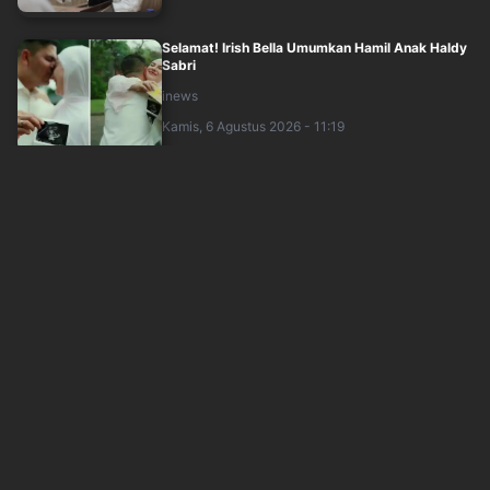
Selamat! Irish Bella Umumkan Hamil Anak Haldy
Sabri
inews
Kamis, 6 Agustus 2026 - 11:19
Aruna dan Nakei Idol Buka-bukaan Soal Fakta
Unik Mereka yang Jarang Diketahui Pen....
sindonews
Kamis, 6 Agustus 2026 - 09:39
Kuasa Hukum Ungkap Sarwendah Tetap Setia
Dampingi Saat Ruben Onsu Sakit
sindonews
Kamis, 6 Agustus 2026 - 10:40
Manfaat Membaca Surat Al Kahfi di Malam
Jumat Lengkap dengan Hadits