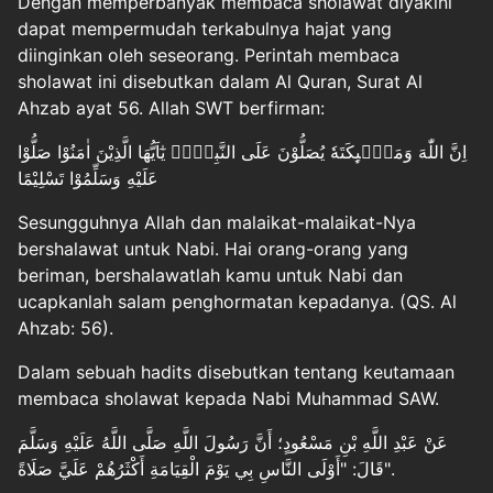
Dengan memperbanyak membaca sholawat diyakini
dapat mempermudah terkabulnya hajat yang
diinginkan oleh seseorang. Perintah membaca
sholawat ini disebutkan dalam Al Quran, Surat Al
Ahzab ayat 56. Allah SWT berfirman:
اِنَّ اللّٰهَ وَمَلٰۤىِٕكَتَهٗ يُصَلُّوْنَ عَلَى النَّبِيِّۗ يٰٓاَيُّهَا الَّذِيْنَ اٰمَنُوْا صَلُّوْا
عَلَيْهِ وَسَلِّمُوْا تَسْلِيْمًا
Sesungguhnya Allah dan malaikat-malaikat-Nya
bershalawat untuk Nabi. Hai orang-orang yang
beriman, bershalawatlah kamu untuk Nabi dan
ucapkanlah salam penghormatan kepadanya. (QS. Al
Ahzab: 56).
Dalam sebuah hadits disebutkan tentang keutamaan
membaca sholawat kepada Nabi Muhammad SAW.
عَنْ عَبْدِ اللَّهِ بْنِ مَسْعُودٍ؛ أَنَّ رَسُولَ اللَّهِ صَلَّى اللَّهُ عَلَيْهِ وَسَلَّمَ
قَالَ: "أَوْلَى النَّاسِ بِي يَوْمَ الْقِيَامَةِ أَكْثَرُهُمْ عَلَيَّ صَلَاةً".