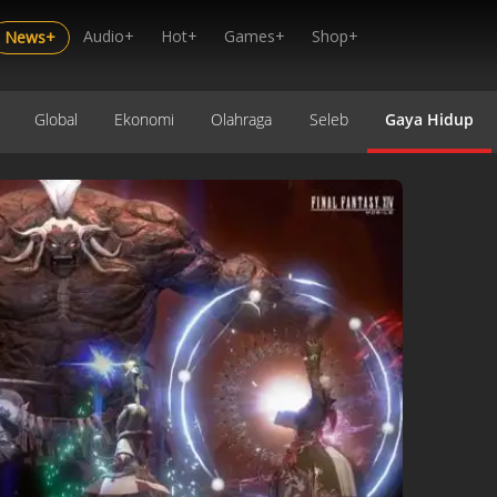
Audio+
Hot+
Games+
Shop+
News+
Global
Ekonomi
Olahraga
Seleb
Gaya Hidup