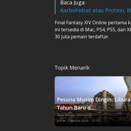
Baca Juga:
Karbohidrat atau Protein, 
Final Fantasy XIV Online pertama k
ini tersedia di Mac, PS4, PS5, dan X
30 juta pemain terdaftar.
Topik Menarik
Pesona Musim Dingin: Libura
Tahun Baru d....
Gaya Hidup
| idxchannel
Jum'at, 7 Agustus 2026 - 12:10