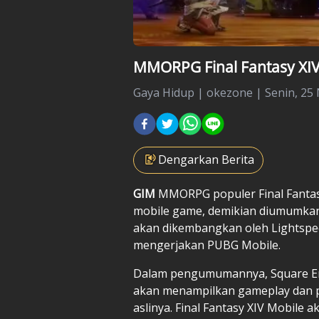
MMORPG Final Fantasy XIV 
Gaya Hidup
|
okezone |
Senin, 25
Dengarkan Berita
GIM
MMORPG populer
Final Fant
mobile game, demikian diumumkan S
akan dikembangkan oleh Lightspee
mengerjakan PUBG Mobile.
Dalam pengumumannya, Square Eni
akan menampilkan gameplay dan p
aslinya. Final Fantasy XIV Mobile 