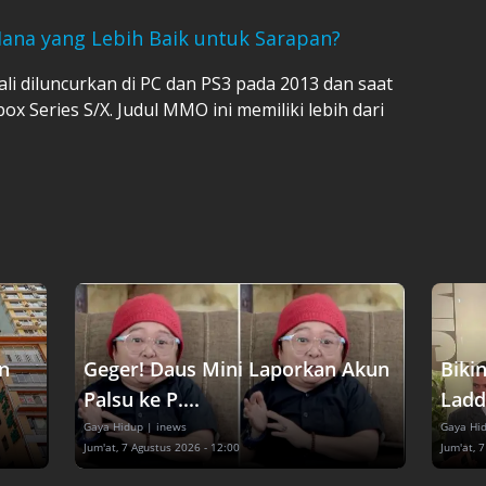
Mana yang Lebih Baik untuk Sarapan?
ali diluncurkan di PC dan PS3 pada 2013 dan saat
box Series S/X. Judul MMO ini memiliki lebih dari
n
Geger! Daus Mini Laporkan Akun
Biki
Palsu ke P....
Ladd
Gaya Hidup
| inews
Gaya Hi
Jum'at, 7 Agustus 2026 - 12:00
Jum'at, 