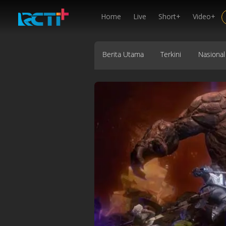
Home
Live
Short+
Video+
Berita Utama
Terkini
Nasional