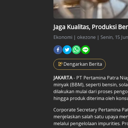
Jaga Kualitas, Produksi Be
Ekonomi
|
okezone |
Senin, 15 Jun
Dengarkan Berita
JAKARTA
- PT Pertamina Patra Ni
minyak (BBM), seperti bensin, sol
dilakukan mulai dari proses pengol
hingga produk diterima oleh kon
Corporate Secretary Pertamina Pa
menjelaskan salah satu upaya men
melalui pengelolaan impurities. P