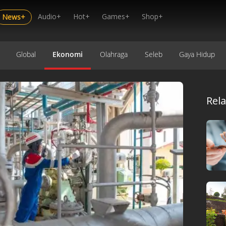
Audio+
Hot+
Games+
Shop+
News+
Global
Ekonomi
Olahraga
Seleb
Gaya Hidup
Rel