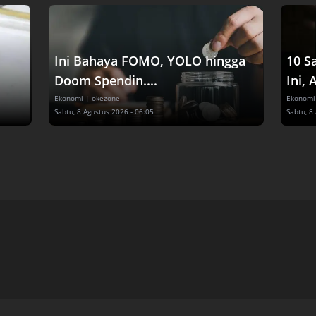
Ini Bahaya FOMO, YOLO hingga
10 S
Doom Spendin....
Ini, 
Ekonomi
| okezone
Ekonomi
Sabtu, 8 Agustus 2026 - 06:05
Sabtu, 8