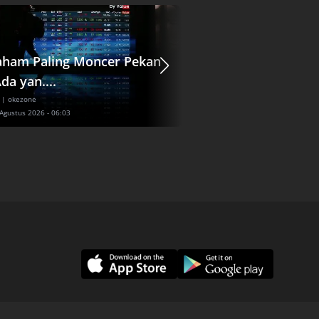
aham Paling Moncer Pekan
Jasa Marga (JSMR)
Ada yan....
Pendanaan Rp1,56 T
| okezone
Ekonomi
| idxchannel
 Agustus 2026 - 06:03
Sabtu, 8 Agustus 2026 - 06:24