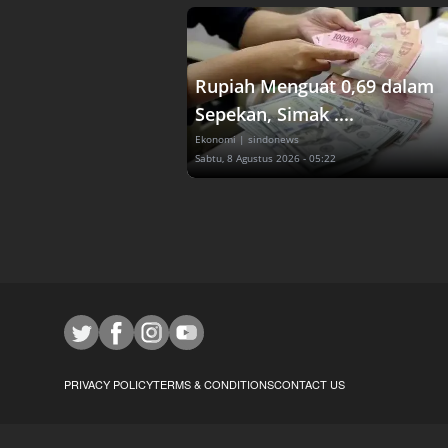
Rupiah Menguat 0,69 dalam
Sepekan, Simak ....
Ekonomi
| sindonews
Sabtu, 8 Agustus 2026 - 05:22
PRIVACY POLICY
TERMS & CONDITIONS
CONTACT US