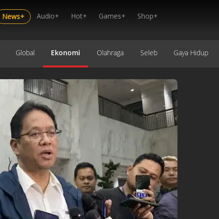
Audio+
Hot+
Games+
Shop+
News+
Global
Ekonomi
Olahraga
Seleb
Gaya Hidup