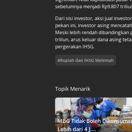
sebelumnya menjadi Rp9.807 triliun
Dari sisi investor, aksi jual inve
pekan ini, investor asing mencatatka
Meski lebih rendah dibandingkan
triliun, arus keluar dana asing t
pergerakan IHSG.
#
Rupiah dan IHSG Melemah
Topik Menarik
MBG Tidak Boleh Dikonsumsi
Lebih dari 4 J....