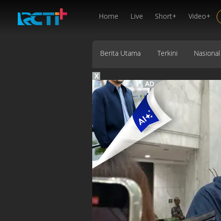
Home
Live
Short+
Video+
Berita Utama
Terkini
Nasional
X