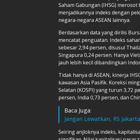
Saham Gabungan (IHSG) merosot 8,
menjadikannya indeks dengan pel
negara-negara ASEAN lainnya.
Berdasarkan data yang dirilis Bur
mencatat penguatan. Indeks saham 
sebesar 2,94 persen, disusul Thail
Singapura 0,24 persen. Hanya Vie
jauh lebih kecil dibandingkan Indon
Tidak hanya di ASEAN, kinerja IHSG
kawasan Asia Pasifik. Koreksi mi
Selatan (KOSPI) yang turun 3,72 p
persen, India 0,73 persen, dan Chi
Baca Juga:
Jangan Lewatkan, RS Jakarta 
Seiring anjloknya indeks, kapitali
signifikan. Nilai kapitalisasi pasar