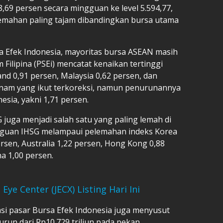
69 persen secara mingguan ke level 5.594,77,
emahan paling tajam dibandingkan bursa utama
sa Efek Indonesia, mayoritas bursa ASEAN masih
Filipina (PSEi) mencatat kenaikan tertinggi
and 0,91 persen, Malaysia 0,62 persen, dan
tnam yang ikut terkoreksi, namun penurunannya
esia, yakni 1,71 persen.
 juga menjadi salah satu yang paling lemah di
ngguan IHSG melampaui pelemahan indeks Korea
ersen, Australia 1,22 persen, Hong Kong 0,88
na 1,00 persen.
Eye Center (JECX) Listing Hari Ini
sasi pasar Bursa Efek Indonesia juga menyusut
 turun dari Rp10.729 triliun pada pekan