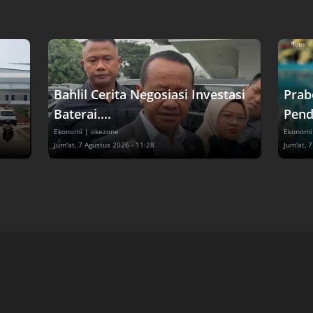
Bahlil Cerita Negosiasi Investasi
Prab
Baterai....
Pend
Ekonomi
| okezone
Ekonomi
Jum'at, 7 Agustus 2026 - 11:28
Jum'at, 