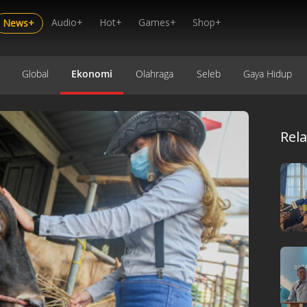
Audio+
Hot+
Games+
Shop+
News+
Global
Ekonomi
Olahraga
Seleb
Gaya Hidup
Rel