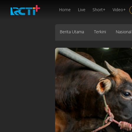
Home
Live
Short+
Video+
Berita Utama
Terkini
Nasional