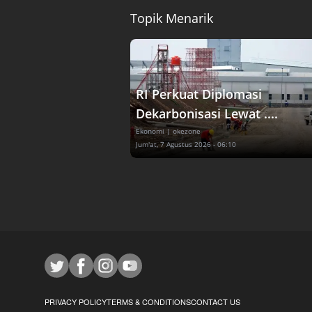
Topik Menarik
RI Perkuat Diplomasi
Dekarbonisasi Lewat ....
Ekonomi
| okezone
Jum'at, 7 Agustus 2026 - 06:10
PRIVACY POLICY
TERMS & CONDITIONS
CONTACT US