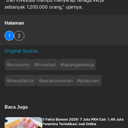
“Dan investasi mampu menyerap tenaga kerja
sebanyak 1.200.000 orang,” ujarnya.
Halaman
1
2
Original Source
#
economy
#
investasi
#
lapangankerja
#
manufaktur
#
perekonomian
#
prabowo
Baca Juga
5 Fakta Bansos 2026: 7 Juta PKH Cair, 1,49 Juta
Penerima Terindikasi Judi Online