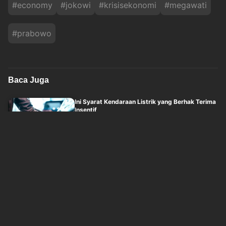
#
economy
#
jokowi
#
krisisekonomi
#
megawati
#
prabowo
Baca Juga
Ini Syarat Kendaraan Listrik yang Berhak Terima
Insentif
okezone
Jum'at, 7 Agustus 2026 - 04:10
Siapa Figur Gubernur Baru BI Setelah Perry
Warjiyo Mundur?
okezone
Jum'at, 7 Agustus 2026 - 01:07