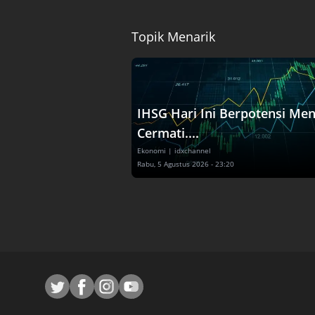
Topik Menarik
IHSG Hari Ini Berpotensi Men
Cermati....
Ekonomi
| idxchannel
Rabu, 5 Agustus 2026 - 23:20