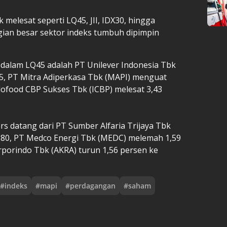
elesat seperti LQ45, JII, IDX30, hingga
ian besar sektor indeks tumbuh dipimpin
dalam LQ45 adalah PT Unilever Indonesia Tbk
65, PT Mitra Adiperkasa Tbk (MAPI) menguat
dofood CBP Sukses Tbk (ICBP) melesat 3,43
s datang dari PT Sumber Alfaria Trijaya Tbk
280, PT Medco Energi Tbk (MEDC) melemah 1,59
rporindo Tbk (AKRA) turun 1,56 persen ke
#
indeks
#
mapi
#
perdagangan
#
saham