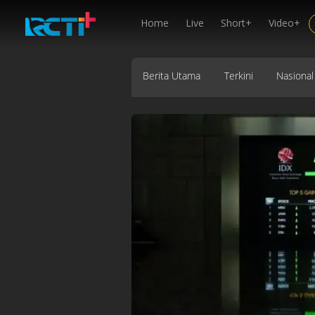
Home
Live
Short+
Video+
Berita Utama
Terkini
Nasional