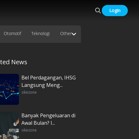
Login
Otomotif
Teknologi
Other
ated News
Bel Perdagangan, IHSG
Langsung Meng...
okezone
Banyak Pengeluaran di
Awal Bulan? I...
okezone