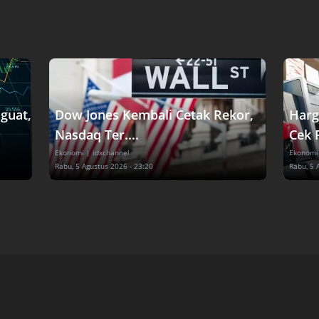
guat,
Dow Jones Kembali Cetak Rekor,
Harg
Nasdaq Ter....
Cek P
Ekonomi
| idxchannel
Ekonomi
Rabu, 5 Agustus 2026 - 23:20
Rabu, 5 