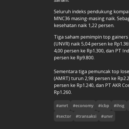
Seluruh indeks pendukung kompak m
MNC36 masing-masing naik. Sebag
kesehatan naik 1,22 persen.
Tiga saham pemimpin top gainers 
(UNVR) naik 5,04 persen ke Rp1.3
4,00 persen ke Rp1.300, dan PT In
persen ke Rp9.800.
Sementara tiga pemuncak top loser
(AMRT) turun 2,98 persen ke Rp2.
persen ke Rp1.240, dan PT AKR Co
Rp1.260.
#
amrt
#
economy
#
icbp
#
ihsg
#
sector
#
transaksi
#
unvr