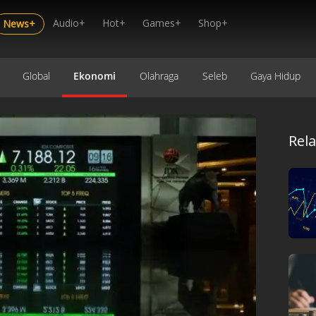
Audio+
Hot+
Games+
Shop+
News+
Global
Ekonomi
Olahraga
Seleb
Gaya Hidup
Rel