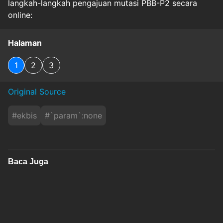
langkah-langkah pengajuan mutasi PBB-P2 secara
online:
Halaman
1
2
3
Original Source
#
ekbis
#
`param`:none
Baca Juga
Negosiasi Selat Hormuz Ulet, Harga Minyak
Dunia Kembali Mendidih Lebih 1
sindonews
Sabtu, 8 Agustus 2026 - 00:47