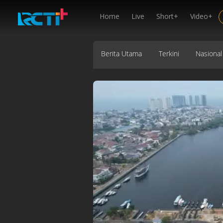
Home
Live
Short+
Video+
Berita Utama
Terkini
Nasional