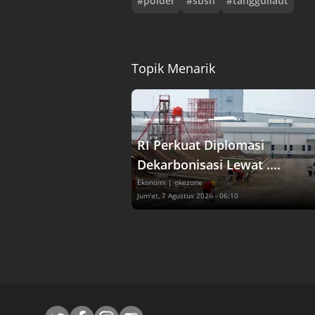
#
polder
#
sbsn
#
tanggullaut
Topik Menarik
RI Perkuat Diplomasi
Dekarbonisasi Lewat ....
Ekonomi
| okezone
Jum'at, 7 Agustus 2026 - 06:10