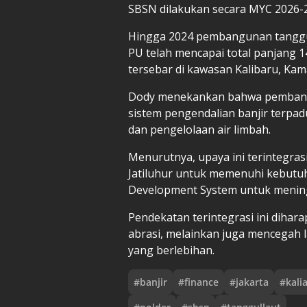
SBSN dilakukan secara MYC 2026-
Hingga 2024 pembangunan tanggul
PU telah mencapai total panjang 1
tersebar di kawasan Kalibaru, Kam
Dody menekankan bahwa pembangu
sistem pengendalian banjir terpa
dan pengelolaan air limbah.
Menurutnya, upaya ini terintegr
Jatiluhur untuk memenuhi kebutuh
Development System untuk meningka
Pendekatan terintegrasi ini dihar
abrasi, melainkan juga mencegah l
yang berlebihan.
#
banjir
#
finance
#
jakarta
#
kali