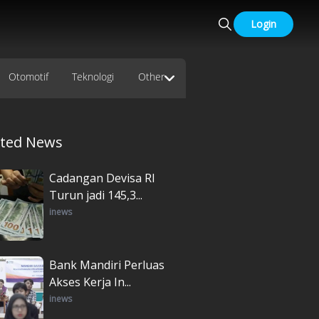
Login
Otomotif
Teknologi
Other
ated News
Cadangan Devisa RI
Turun jadi 145,3...
inews
Bank Mandiri Perluas
Akses Kerja In...
inews