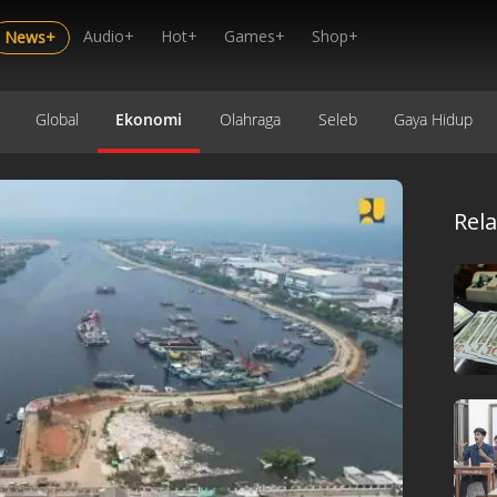
Audio+
Hot+
Games+
Shop+
News+
Global
Ekonomi
Olahraga
Seleb
Gaya Hidup
Rel