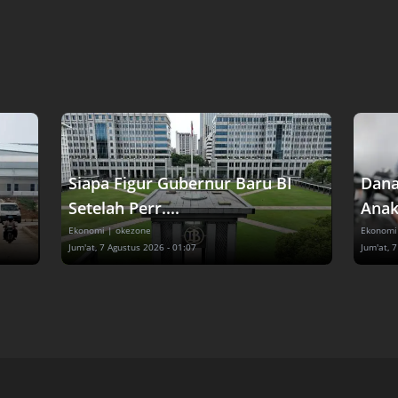
Siapa Figur Gubernur Baru BI
Dana
Setelah Perr....
Anak
Ekonomi
| okezone
Ekonomi
Jum'at, 7 Agustus 2026 - 01:07
Jum'at, 