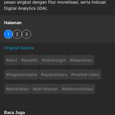
pesan singkat dengan fitur monetisasi, serta Indosat
Digital Analytics (iDA).
Halaman
1
2
3
Original Source
#
aiiot
#
analitik
#
datainsight
#
keamanan
#
kegiatanusaha
#
layananbaru
#
market-news
#
periklanan
#
pertahanan
#
telekomunikasi
Baca Juga