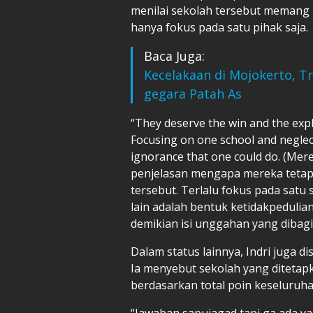
menilai sekolah tersebut memang l
hanya fokus pada satu pihak saja.
Baca Juga:
Kecelakaan di Mojokerto, T
gegara Patah As
“They deserve the win and the expl
Focusing on one school and neglecti
ignorance that one could do. (M
penjelasan mengapa mereka teta
tersebut. Terlalu fokus pada satu
lain adalah bentuk ketidakpedulia
demikian isi unggahan yang dibag
Dalam status lainnya, Indri juga d
Ia menyebut sekolah yang diteta
berdasarkan total poin keseluruha
“Jawaban sapujagad tapi ga ada ya