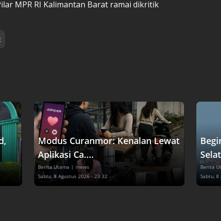
lar MPR RI Kalimantan Barat ramai dikritik
R
d,
Modus Curanmor: Kenalan Lewat
Begin
Aplikasi Ca....
Selat
Berita Utama
| inews
Berita 
Sabtu, 8 Agustus 2026 - 23:32
Sabtu, 8