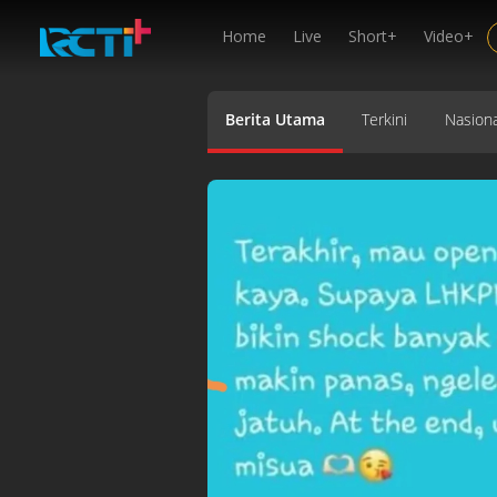
Home
Live
Short+
Video+
Berita Utama
Terkini
Nasiona