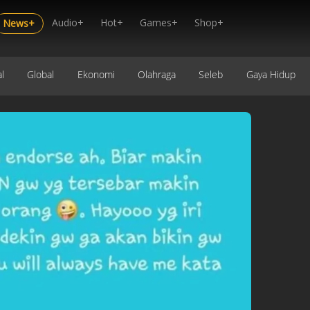
Audio+
Hot+
Games+
Shop+
News+
l
Global
Ekonomi
Olahraga
Seleb
Gaya Hidup