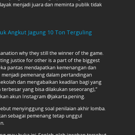
ayak menjadi juara dan meminta publik tidak
ruk Angkut Jagung 10 Ton Terguling
anation why they still the winner of the game.
ng justice for other is a part of the biggest
ereka pantas mendapatkan kemenangan dan
p menjadi pemenang dalam pertandingan
 sekolah dan mengabaikan keadilan bagi yang
n terbesar yang bisa dilakukan seseorang),”
ikan akun Instagram @jakarta.pening.
isebut menyinggung soal penilaian akhir lomba.
pkan sebagai pemenang tetap unggul
n.
ng mau buka ini. Seolah-olah jawaban tersebut