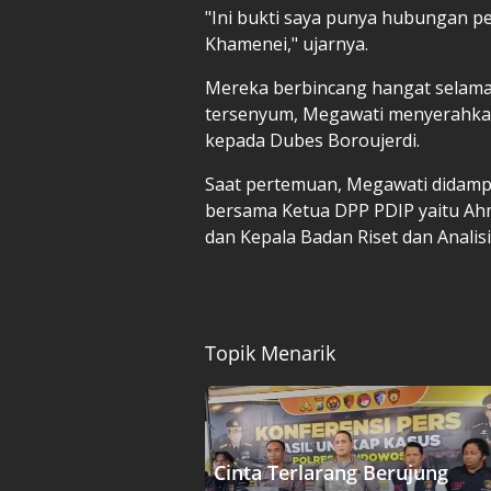
"Ini bukti saya punya hubungan p
Khamenei," ujarnya.
Mereka berbincang hangat selama l
tersenyum, Megawati menyerahkan
kepada Dubes Boroujerdi.
Saat pertemuan, Megawati didampin
bersama Ketua DPP PDIP yaitu Ahm
dan Kepala Badan Riset dan Analisi
Topik Menarik
Cinta Terlarang Berujung