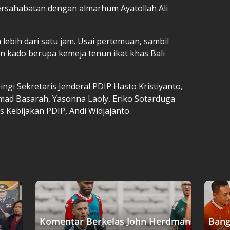
ersahabatan dengan almarhum Ayatollah Ali
ebih dari satu jam. Usai pertemuan, sambil
 kado berupa kemeja tenun ikat khas Bali
gi Sekretaris Jenderal PDIP Hasto Kristiyanto,
ad Basarah, Yasonna Laoly, Eriko Sotarduga
s Kebijakan PDIP, Andi Widjajanto.
Komentar Berkelas John Herdman
Bang