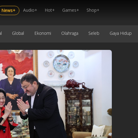
Audio+
Hot+
Games+
Shop+
News+
l
Global
Ekonomi
Olahraga
Seleb
Gaya Hidup