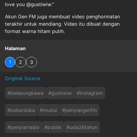
love you @gustiwiw."
Akun Gen FM juga membuat video penghormatan
terakhir untuk mendiang. Video itu dibuat dengan
format warna hitam putih.
Halaman
1
2
3
Original Source
#
belasungkawa
#
gustiwiw
#
instagram
#
kabarduka
#
musisi
#
penyiargenfm
#
penyiarradio
#
publik
#
usia26tahun