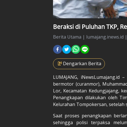
Beraksi di Puluhan TKP, R
Berita Utama
|
lumajang.inews.id 
Dengarkan Berita
LUMAJANG, iNewsLumajang.id – S
bermotor (curanmor), Muhammad 
Lor, Kecamatan Kedungjajang, ke
Penangkapan dilakukan oleh Tim
Kelurahan Tompokersan, setelah 
Saat proses penangkapan berla
sehingga polisi terpaksa melu