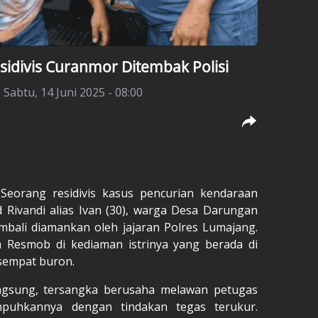
esidivis Curanmor Ditembak Polisi
|
Sabtu, 14 Juni 2025 - 08:00
eorang residivis kasus pencurian kendaraan
Rivandi alias Ivan (30), warga Desa Darungan
mbali diamankan oleh jajaran Polres Lumajang.
 Resmob di kediaman istrinya yang berada di
sempat buron.
ngsung, tersangka berusaha melawan petugas
mpuhkannya dengan tindakan tegas terukur.