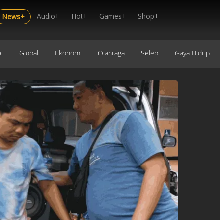
Audio+
Hot+
Games+
Shop+
News+
l
Global
Ekonomi
Olahraga
Seleb
Gaya Hidup