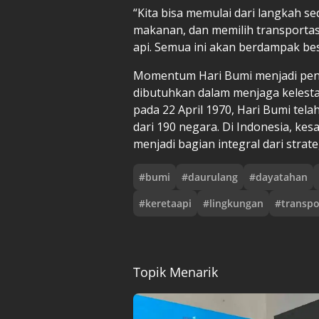
“Kita bisa memulai dari langkah s
makanan, dan memilih transportas
api. Semua ini akan berdampak bes
Momentum Hari Bumi menjadi peng
dibutuhkan dalam menjaga kelestari
pada 22 April 1970, Hari Bumi telah
dari 190 negara. Di Indonesia, ke
menjadi bagian integral dari strat
#
bumi
#
daurulang
#
dayatahan
#
keretaapi
#
lingkungan
#
transpo
Topik Menarik