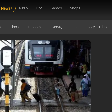
Audio+
Hot+
Games+
Shop+
News+
l
Global
Ekonomi
Olahraga
Seleb
Gaya Hidup