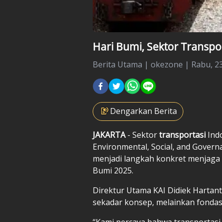
Hari Bumi, Sektor Transpor
Berita Utama
|
okezone |
Rabu, 23
Dengarkan Berita
JAKARTA
- Sektor
transportasi
Indo
Environmental, Social, and Governa
menjadi langkah konkret menjaga
Bumi 2025.
Direktur Utama KAI Didiek Harta
sekadar konsep, melainkan fondas
“Kami percaya bahwa transportasi