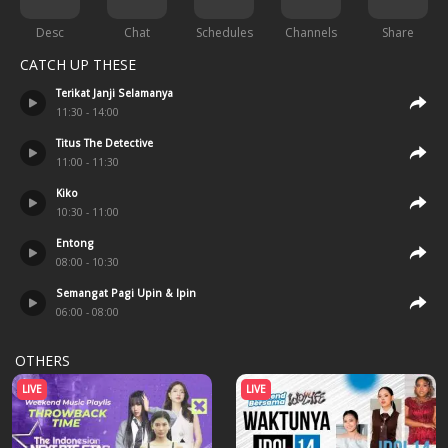
Desc
Chat
Schedules
Channels
Share
CATCH UP THESE
Terikat Janji Selamanya
11:30
-
14:00
Titus The Detective
11:00
-
11:30
Kiko
10:30
-
11:00
Entong
08:00
-
10:30
Semangat Pagi Upin & Ipin
06:00
-
08:00
OTHERS