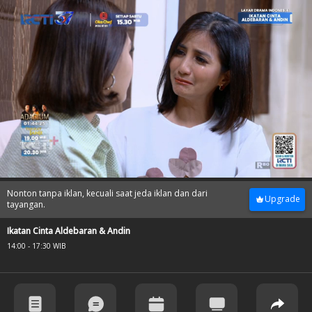
15
minutes,
Nonton tanpa iklan, kecuali saat jeda iklan dan dari
Upgrade
0
tayangan.
seconds
of
Ikatan Cinta Aldebaran & Andin
15
14:00 - 17:30 WIB
minutes,
0
seconds