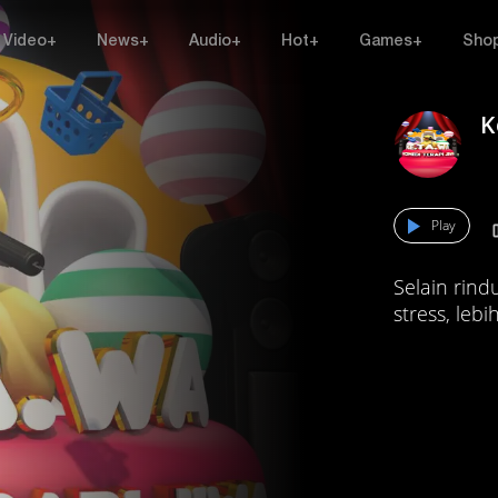
Video+
News+
Audio+
Hot+
Games+
Sho
K
Play
Selain rind
stress, leb