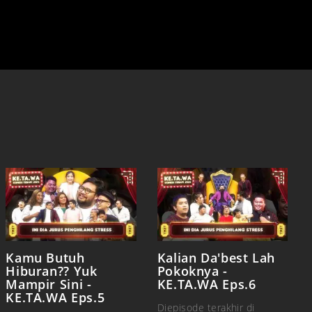
Kamu Butuh
Kalian Da'best Lah
Hiburan?? Yuk
Pokoknya -
Mampir Sini -
KE.TA.WA Eps.6
KE.TA.WA Eps.5
Diepisode terakhir di