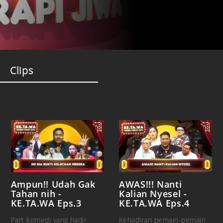
Clips
Ampun!! Udah Gak
AWAS!!! Nanti
Tahan nih -
Kalian Nyesel -
KE.TA.WA Eps.3
KE.TA.WA Eps.4
Part komedi yang hadir
Kehadiran pemain-pemain