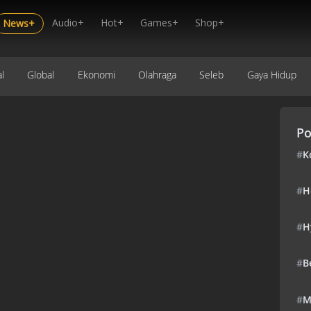
Audio+
Hot+
Games+
Shop+
News+
l
Global
Ekonomi
Olahraga
Seleb
Gaya Hidup
Po
#
K
#
H
#
H
#
B
#
M