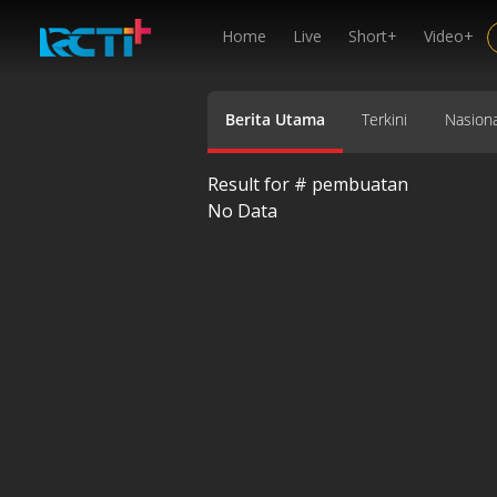
Home
Live
Short+
Video+
Berita Utama
Terkini
Nasiona
Result for #
pembuatan
No Data