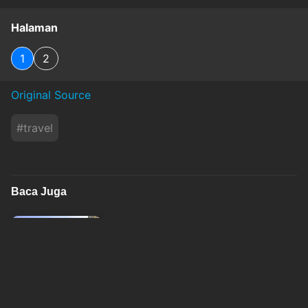
Halaman
1
2
Original Source
#
travel
Baca Juga
Pesona Musim Dingin China: Liburan Tahun Baru
di Chongqing dan Chengdu
okezone
Jum'at, 7 Agustus 2026 - 15:11