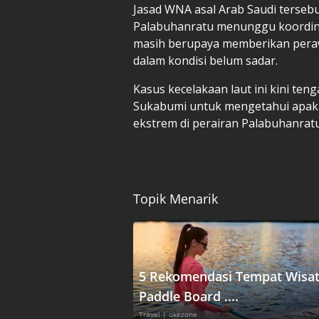
Jasad WNA asal Arab Saudi tersebu
Palabuhanratu menunggu koordina
masih berupaya memberikan peraw
dalam kondisi belum sadar.
Kasus kecelakaan laut ini kini teng
Sukabumi untuk mengetahui apakah
ekstrem di perairan Palabuhanratu
Topik Menarik
5 Rekomendasi Tempat Wisa
Paddle Board ....
Travel
| okezone