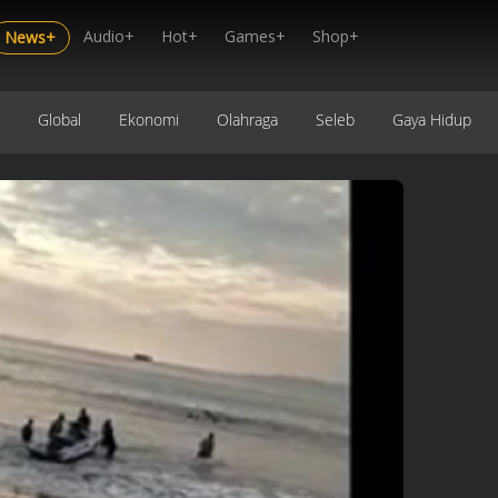
Audio+
Hot+
Games+
Shop+
News+
Global
Ekonomi
Olahraga
Seleb
Gaya Hidup