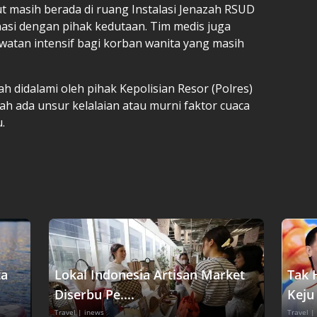
t masih berada di ruang Instalasi Jenazah RSUD
si dengan pihak kedutaan. Tim medis juga
atan intensif bagi korban wanita yang masih
ah didalami oleh pihak Kepolisian Resor (Polres)
 ada unsur kelalaian atau murni faktor cuaca
.
ta
Lokal Indonesia Artisan Market
Tak 
Diserbu Pe....
Keju 
Travel
| inews
Travel
|