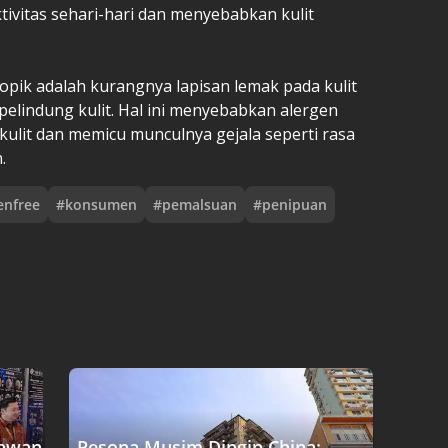
ivitas sehari-hari dan menyebabkan kulit
topik adalah kurangnya lapisan lemak pada kulit
 pelindung kulit. Hal ini menyebabkan alergen
kulit dan memicu munculnya gejala seperti rasa
.
enfree
#
konsumen
#
pemalsuan
#
penipuan
tawan
Pesona Musim Dingin China: