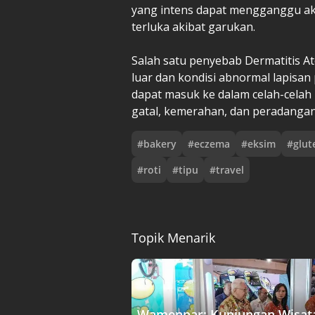
yang intens dapat mengganggu akt
terluka akibat garukan.
‎Salah satu penyebab Dermatitis A
luar dan kondisi abnormal lapisan
dapat masuk ke dalam celah-celah 
gatal, kemerahan, dan peradangan
#
bakery
#
eczema
#
eksim
#
glut
#
roti
#
tipu
#
travel
Topik Menarik
Wamenpar: Kunjungan Wisa