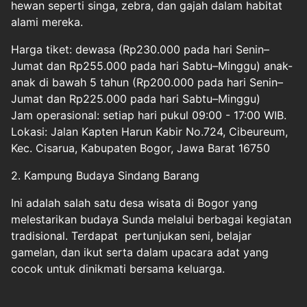
hewan seperti singa, zebra, dan gajah dalam habitat
alami mereka.
Harga tiket: dewasa (Rp230.000 pada hari Senin–
Jumat dan Rp255.000 pada hari Sabtu–Minggu) anak-
anak di bawah 5 tahun (Rp200.000 pada hari Senin–
Jumat dan Rp225.000 pada hari Sabtu–Minggu)
Jam operasional: setiap hari pukul 09:00 - 17:00 WIB.
Lokasi: Jalan Kapten Harun Kabir No.724, Cibeureum,
Kec. Cisarua, Kabupaten Bogor, Jawa Barat 16750
2. Kampung Budaya Sindang Barang
Ini adalah salah satu desa wisata di Bogor yang
melestarikan budaya Sunda melalui berbagai kegiatan
tradisional. Terdapat pertunjukan seni, belajar
gamelan, dan ikut serta dalam upacara adat yang
cocok untuk dinikmati bersama keluarga.