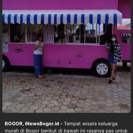
BOGOR, iNewsBogor.id -
Tempat wisata keluarga
murah di Bogor berikut di bawah ini rasanya pas untuk