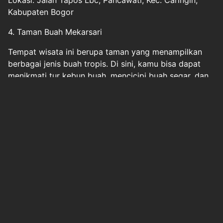
Kabupaten Bogor
4. Taman Buah Mekarsari
Tempat wisata ini berupa taman yang menampilkan
berbagai jenis buah tropis. Di sini, kamu bisa dapat
menikmati tur kebun buah, mencicipi buah segar, dan
belajar tentang budidaya tanaman. Selain itu, terdapat
juga outbound di tempat wisata ini.
Halaman
1
2
3
Original Source
#
desawisata
#
interaksi
#
tempat