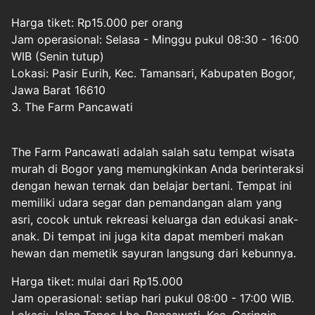
Harga tiket: Rp15.000 per orang
Jam operasional: Selasa - Minggu pukul 08:30 - 16:00
WIB (Senin tutup)
Lokasi: Pasir Eurih, Kec. Tamansari, Kabupaten Bogor,
Jawa Barat 16610
3. The Farm Pancawati
The Farm Pancawati adalah salah satu tempat wisata
murah di Bogor yang memungkinkan Anda berinteraksi
dengan hewan ternak dan belajar bertani. Tempat ini
memiliki udara segar dan pemandangan alam yang
asri, cocok untuk rekreasi keluarga dan edukasi anak-
anak. Di tempat ini juga kita dapat memberi makan
hewan dan memetik sayuran langsung dari kebunnya.
Harga tiket: mulai dari Rp15.000
Jam operasional: setiap hari pukul 08:00 - 17:00 WIB.
Lokasi: Jalan Tapos Lbc, Pancawati, Kec. Caringin,