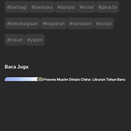
#
berbagi
#
berbuka
#
donasi
#
hotel
#
jakarta
#
kebahagiaan
#
kegiatan
#
ramadan
#
sosial
#
travel
#
yatim
Baca Juga
Pesona Musim Dingin China: Liburan Tahun Baru
di Chongqing dan Chengdu
okezone
Jum'at, 7 Agustus 2026 - 15:11
Wamenpar: Kunjungan Wisatawan Mancanegara
ke Indonesia Naik di Tengah Ketidakpast....
okezone