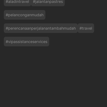
#
aladintravel
#
jalantanpastres
#
pelanconganmudah
#
perencanaanperjalanantambahmudah
#
travel
#
vipassistanceservices
Baca Juga
Punya Pesona Memikat, Ini Fakta Menarik
Gunung Bromo yang Wajib Kamu Tahu!
okezone
Minggu, 9 Agustus 2026 - 09:03