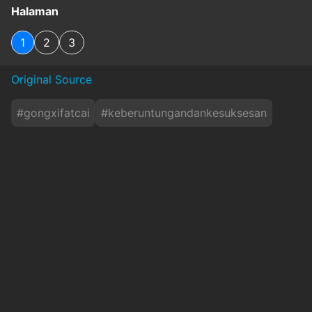
Halaman
1
2
3
Original Source
#
gongxifatcai
#
keberuntungandankesuksesan
#
kesejahteraandankebahagiaan
#
masadepanyangcerah
#
tahunbaruimlek2025
#
travel