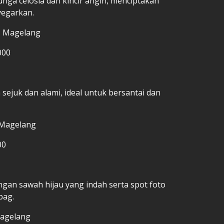
unga celosia dan kincir angin, menciptakan
yegarkan.
, Magelang
000
sejuk dan alami, ideal untuk bersantai dan
 Magelang
00
gan sawah hijau yang indah serta spot foto
bag.
Magelang