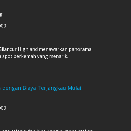
ng
000
l, Silancur Highland menawarkan panorama
 spot berkemah yang menarik.
s dengan Biaya Terjangkau Mulai
000