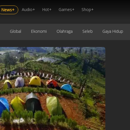
Audio+
Hot+
Games+
Shop+
News+
Global
Ekonomi
Olahraga
Seleb
Gaya Hidup