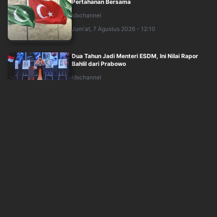
Pertahanan Bersama
idxchannel
Jum'at, 7 Agustus 2026 - 12:10
Dua Tahun Jadi Menteri ESDM, Ini Nilai Rapor
Bahlil dari Prabowo
idxchannel
Jum'at, 7 Agustus 2026 - 12:10
Arab Saudi, Turki, dan Pakistan Akan
Tandatangani Perjanjian Pertahanan Trilatera....
okezone
Jum'at, 7 Agustus 2026 - 11:39
Polisi Ungkap 995 Senjata di Sekolah Jaksel
Jenis Airsoft Gun, Ada Juga Senpi
inews
Jum'at, 7 Agustus 2026 - 11:28