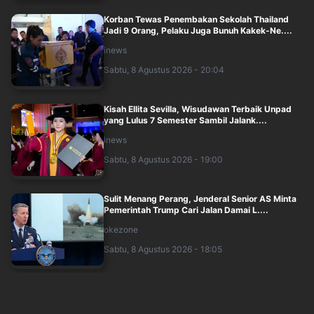
Korban Tewas Penembakan Sekolah Thailand
Jadi 9 Orang, Pelaku Juga Bunuh Kakek-Ne....
inews
Sabtu, 8 Agustus 2026 - 20:04
Kisah Ellita Sevilla, Wisudawan Terbaik Unpad
yang Lulus 7 Semester Sambil Jalank....
inews
Sabtu, 8 Agustus 2026 - 19:00
Sulit Menang Perang, Jenderal Senior AS Minta
Pemerintah Trump Cari Jalan Damai L....
okezone
Sabtu, 8 Agustus 2026 - 18:05
Polisi Gagalkan Penyelundupan 150 Kg Pasir
Timah dari Babel via Tanjung Priok, Ta....