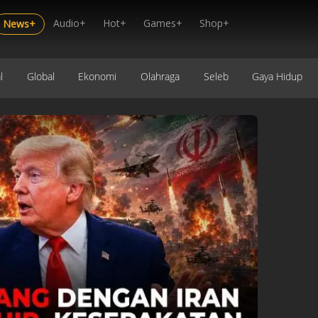
Audio+
Hot+
Games+
Shop+
News+
l
Global
Ekonomi
Olahraga
Seleb
Gaya Hidup