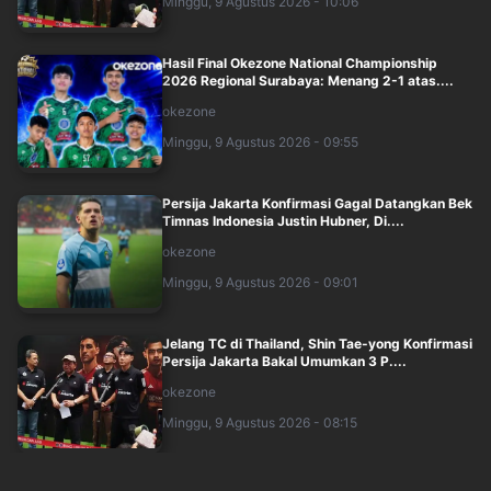
Minggu, 9 Agustus 2026 - 10:06
Hasil Final Okezone National Championship
2026 Regional Surabaya: Menang 2-1 atas....
okezone
Minggu, 9 Agustus 2026 - 09:55
Persija Jakarta Konfirmasi Gagal Datangkan Bek
Timnas Indonesia Justin Hubner, Di....
okezone
Minggu, 9 Agustus 2026 - 09:01
Jelang TC di Thailand, Shin Tae-yong Konfirmasi
Persija Jakarta Bakal Umumkan 3 P....
okezone
Minggu, 9 Agustus 2026 - 08:15
Hasil Semifinal Okezone National Championship