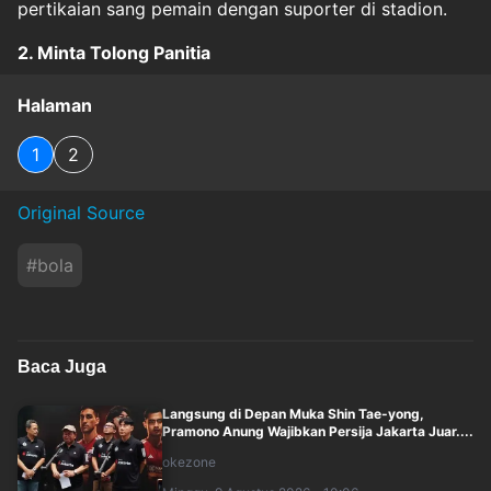
pertikaian sang pemain dengan suporter di stadion.
2. Minta Tolong Panitia
Halaman
1
2
Original Source
#
bola
Baca Juga
Langsung di Depan Muka Shin Tae-yong,
Pramono Anung Wajibkan Persija Jakarta Juar....
okezone