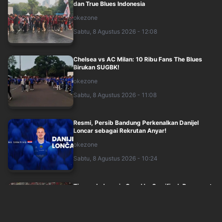
dan True Blues Indonesia
okezone
Sabtu, 8 Agustus 2026 - 12:08
Chelsea vs AC Milan: 10 Ribu Fans The Blues
Birukan SUGBK!
okezone
Sabtu, 8 Agustus 2026 - 11:08
Resmi, Persib Bandung Perkenalkan Danijel
Loncar sebagai Rekrutan Anyar!
okezone
Sabtu, 8 Agustus 2026 - 10:24
Timnas Indonesia Gagal ke Semifinal, Pengamat
Sepakbola: Piala AFF Bukan Tolok Uk....
okezone
Sabtu, 8 Agustus 2026 - 09:21