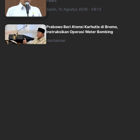
inews
Senin, 10 Agustus 2026 - 08:13
Prabowo Beri Atensi Karhutla di Bromo,
Instruksikan Operasi Water Bombing
idxchannel
Senin, 10 Agustus 2026 - 08:14
War Undangan Upacara HUT ke-81 RI Tembus
300.000 Peserta, Pemerintah Tambah Kuota
idxchannel
Senin, 10 Agustus 2026 - 08:14
Trump Dilaporkan Akan Akhiri Perang Lawan
Iran Tanpa Kesepakatan Nuklir
inews
Senin, 10 Agustus 2026 - 07:55