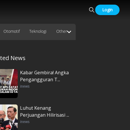
Login
Otomotif
Teknologi
Other
ated News
Kabar Gembira! Angka
Pengangguran T...
inews
Luhut Kenang
Perjuangan Hilirisasi ...
inews