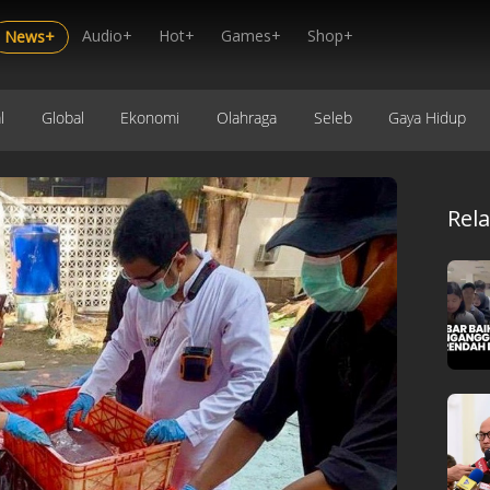
Audio+
Hot+
Games+
Shop+
News+
l
Global
Ekonomi
Olahraga
Seleb
Gaya Hidup
Rel