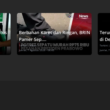
tus
Berbahan Karet dan Ringan, BRIN
Teru
Pamer Sep....
di De
Terkini
| inews
Terkini
|
Jum'at, 7 Agustus 2026 - 06:43
Jum'at, 