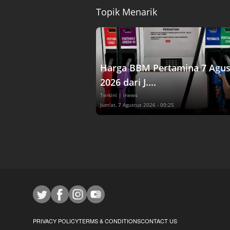
Topik Menarik
Harga BBM Pertamina 7 Agus
2026 dari J....
Terkini
| inews
Jum'at, 7 Agustus 2026 - 00:25
PRIVACY POLICY
TERMS & CONDITIONS
CONTACT US