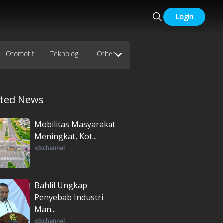
Login
Otomotif
Teknologi
Other
ated News
Mobilitas Masyarakat
Meningkat, Kot...
idxchannel
Bahlil Ungkap
Penyebab Industri
Man...
idxchannel