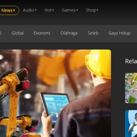
Audio+
Hot+
Games+
Shop+
News+
l
Global
Ekonomi
Olahraga
Seleb
Gaya Hidup
Rel