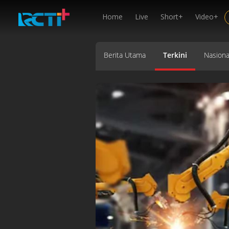
Home
Live
Short+
Video+
Berita Utama
Terkini
Nasiona