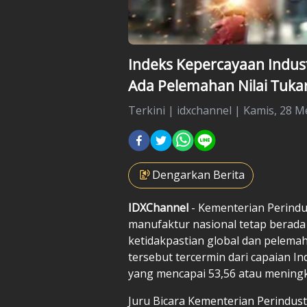
Indeks Kepercayaan Industr
Ada Pelemahan Nilai Tuka
Terkini
|
idxchannel |
Kamis, 28 Me
Dengarkan Berita
IDXChannel
- Kementerian Perindu
manufaktur nasional tetap berada 
ketidakpastian global dan pelemaha
tersebut tercermin dari capaian In
yang mencapai 53,56 atau meningka
Juru Bicara Kementerian Perindust