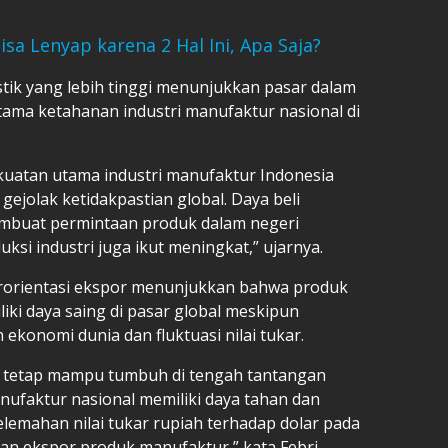
a Lenyap karena 2 Hal Ini, Apa Saja?
stik yang lebih tinggi menunjukkan pasar dalam
ama ketahanan industri manufaktur nasional di
kuatan utama industri manufaktur Indonesia
ejolak ketidakpastian global. Daya beli
embuat permintaan produk dalam negeri
ksi industri juga ikut meningkat,” ujarnya.
erorientasi ekspor menunjukkan bahwa produk
ki daya saing di pasar global meskipun
konomi dunia dan fluktuasi nilai tukar.
or tetap mampu tumbuh di tengah tantangan
nufaktur nasional memiliki daya tahan dan
lemahan nilai tukar rupiah terhadap dolar pada
kan ekspor produk manufaktur,” kata Febri.