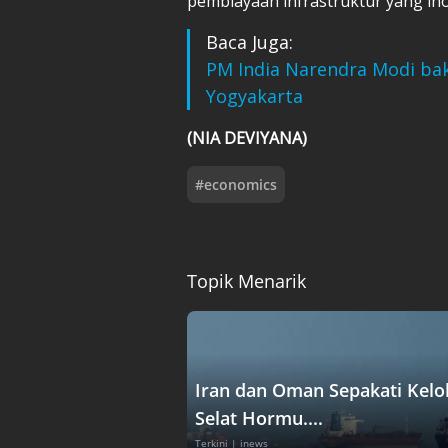
pembiayaan infrastruktur yang ino
Baca Juga:
PM India Narendra Modi bak
Yogyakarta
(NIA DEVIYANA)
#
economics
Topik Menarik
Iran dan Oman Sepakati Kelo
Selat Hormu....
Terkini
| inews