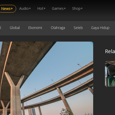
Audio+
Hot+
Games+
Shop+
News+
l
Global
Ekonomi
Olahraga
Seleb
Gaya Hidup
Rel