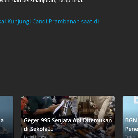
vatif dan berkelanjutan,” ucap Dida.
al Kunjungi Candi Prambanan saat di
la
Geger 995 Senjata Api Ditemukan
BGN 
di Sekola....
Pene
Terkini
| inews
Terkini
|