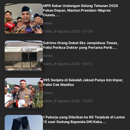
MPR Sebar Undangan Sidang Tahunan 2026
Pekan Depan, Mantan Presiden-Wapres
Diunda....
inews
Sabtu, 8 Agustus 2026 - 07:34
Sutrimo Orang Dekat Eks Jampidsus Tewas,
Polisi Periksa Dokter yang Pertama Perik....
inews
Sabtu, 8 Agustus 2026 - 06:13
995 Senjata di Sekolah Jaksel Punya Izin Impor,
Polisi Cek Manifes
inews
Sabtu, 8 Agustus 2026 - 05:05
1 Pekerja yang Dilarikan ke RS Terjebak di Lantai
15 saat Gedung Bapenda DKI Keba....
inews