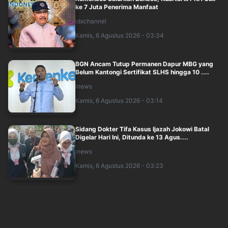
ke 7 Juta Penerima Manfaat
idxchannel
Kamis, 6 Agustus 2026 - 03:34
BGN Ancam Tutup Permanen Dapur MBG yang
Belum Kantongi Sertifikat SLHS hingga 10 ....
inews
Kamis, 6 Agustus 2026 - 03:14
Sidang Dokter Tifa Kasus Ijazah Jokowi Batal
Digelar Hari Ini, Ditunda ke 13 Agus....
inews
Kamis, 6 Agustus 2026 - 03:23
Prabowo Kumpulkan Para Peneliti BRIN di Istana
Siang Ini, Bahas Apa?
inews