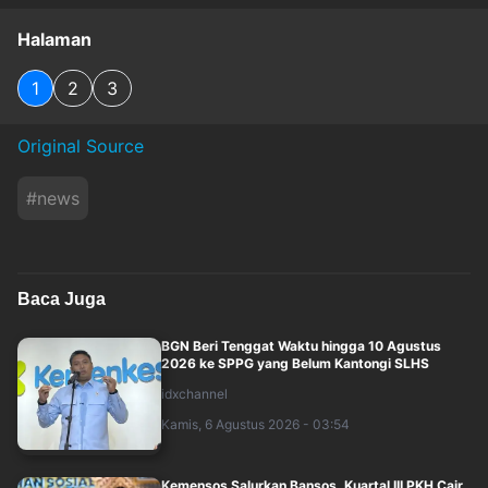
Halaman
1
2
3
Original Source
#
news
Baca Juga
BGN Beri Tenggat Waktu hingga 10 Agustus
2026 ke SPPG yang Belum Kantongi SLHS
idxchannel
Kamis, 6 Agustus 2026 - 03:54
Kemensos Salurkan Bansos, Kuartal III PKH Cair